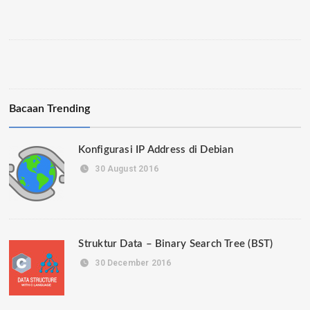
Bacaan Trending
Konfigurasi IP Address di Debian
30 August 2016
Struktur Data – Binary Search Tree (BST)
30 December 2016