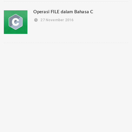
Operasi FILE dalam Bahasa C
27 November 2016