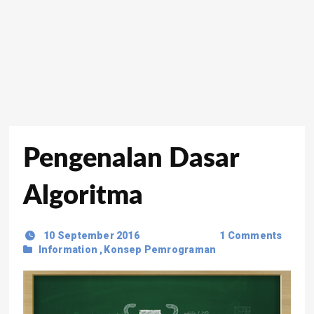
Pengenalan Dasar
Algoritma
10 September 2016
1 Comments
Information
,
Konsep Pemrograman