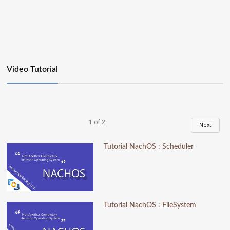
Video Tutorial
1
of
2
Next
Tutorial NachOS : Scheduler
Tutorial NachOS : FileSystem