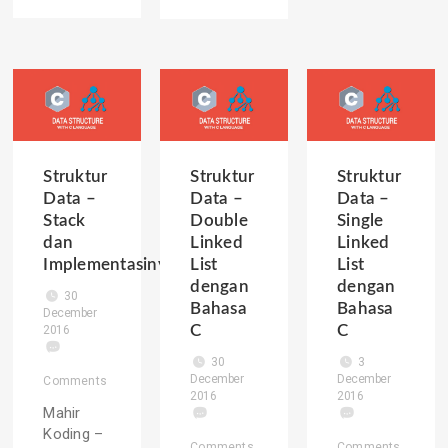
Struktur
Struktur
Struktur
Data –
Data –
Data –
Stack
Double
Single
dan
Linked
Linked
Implementasinya
List
List
dengan
dengan
30
Bahasa
Bahasa
December
C
C
2016
30
3
December
December
Comments
2016
2016
Mahir
Koding –
Comments
Comments