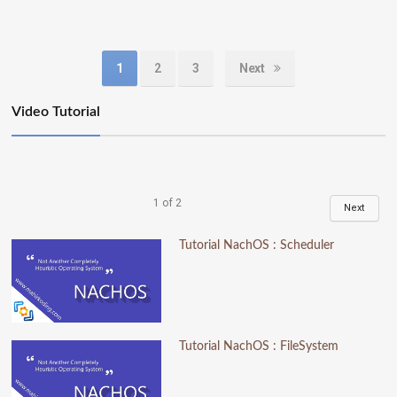
1
2
3
Next
Video Tutorial
1
of
2
Next
Tutorial NachOS : Scheduler
Tutorial NachOS : FileSystem