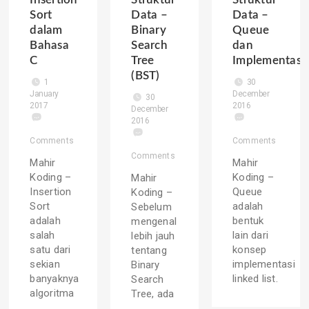
Sort
Data –
Data –
dalam
Binary
Queue
Bahasa
Search
dan
C
Tree
Implementasi
(BST)
1
30
January
December
30
2017
2016
December
2016
Comments
Comments
Comments
Mahir
Mahir
Koding –
Koding –
Mahir
Insertion
Queue
Koding –
Sort
adalah
Sebelum
adalah
bentuk
mengenal
salah
lain dari
lebih jauh
satu dari
konsep
tentang
sekian
implementasi
Binary
banyaknya
linked list.
Search
algoritma
Tree, ada