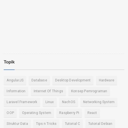
Topik
AngularJS
Database
Desktop Development
Hardware
Information
Internet Of Things
Konsep Pemrograman
Laravel Framework
Linux
NachOS
Networking System
OOP
Operating System
Raspberry Pi
React
Struktur Data
Tips n Tricks
Tutorial C
Tutorial Debian