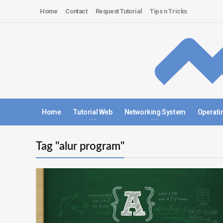
Home
Contact
Request Tutorial
Tips n Tricks
Home
Tutorial Web
Networking System
Operati
Tag "alur program"