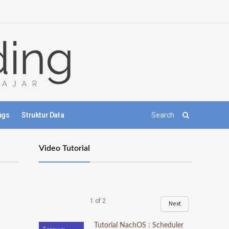
ngs
Struktur Data
Video Tutorial
1
of
2
Next
Tutorial NachOS : Scheduler