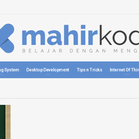
ng System
Desktop Development
Tips n Tricks
Internet Of Thi