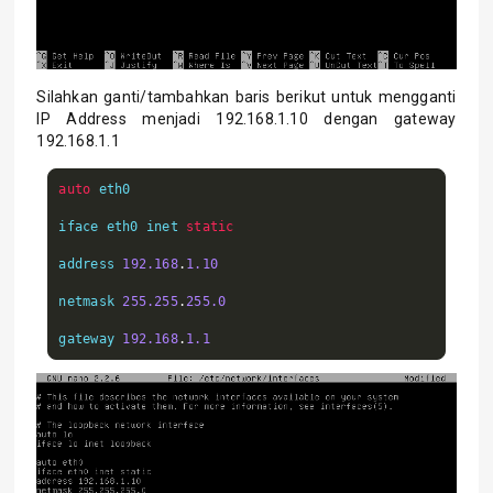
Silahkan ganti/tambahkan baris berikut untuk mengganti
IP Address menjadi 192.168.1.10 dengan gateway
192.168.1.1
auto
 eth0

iface eth0 inet 
static
address 
192.168
.
1.10
netmask 
255.255
.
255.0
gateway 
192.168
.
1.1