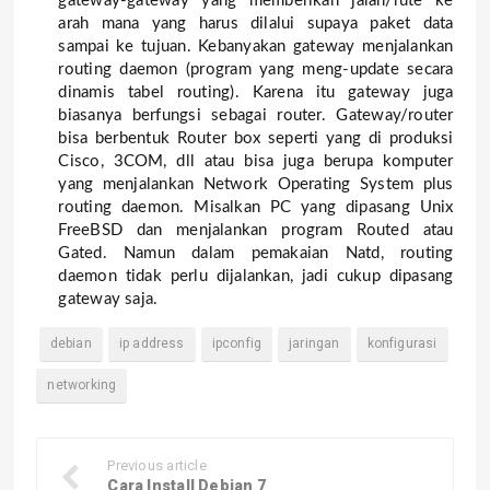
gateway-gateway yang memberikan jalan/rute ke
arah mana yang harus dilalui supaya paket data
sampai ke tujuan. Kebanyakan gateway menjalankan
routing daemon (program yang meng-update secara
dinamis tabel routing). Karena itu gateway juga
biasanya berfungsi sebagai router. Gateway/router
bisa berbentuk Router box seperti yang di produksi
Cisco, 3COM, dll atau bisa juga berupa komputer
yang menjalankan Network Operating System plus
routing daemon. Misalkan PC yang dipasang Unix
FreeBSD dan menjalankan program Routed atau
Gated. Namun dalam pemakaian Natd, routing
daemon tidak perlu dijalankan, jadi cukup dipasang
gateway saja.
debian
ip address
ipconfig
jaringan
konfigurasi
networking
Previous article
Cara Install Debian 7