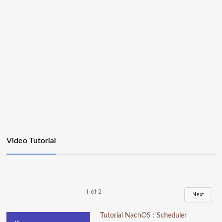
Video Tutorial
1
of
2
Next
Tutorial NachOS : Scheduler