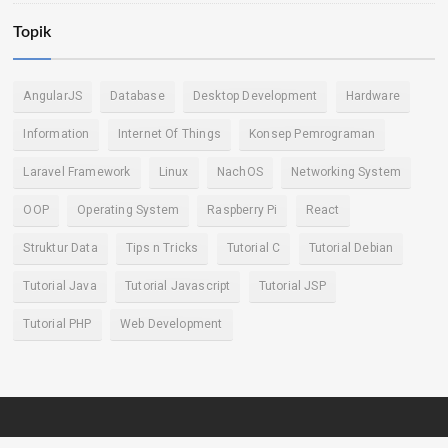
Topik
AngularJS
Database
Desktop Development
Hardware
Information
Internet Of Things
Konsep Pemrograman
Laravel Framework
Linux
NachOS
Networking System
OOP
Operating System
Raspberry Pi
React
Struktur Data
Tips n Tricks
Tutorial C
Tutorial Debian
Tutorial Java
Tutorial Javascript
Tutorial JSP
Tutorial PHP
Web Development