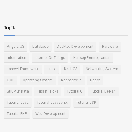
Topik
AngularJS
Database
Desktop Development
Hardware
Information
Internet Of Things
Konsep Pemrograman
Laravel Framework
Linux
NachOS
Networking System
OOP
Operating System
Raspberry Pi
React
Struktur Data
Tips n Tricks
Tutorial C
Tutorial Debian
Tutorial Java
Tutorial Javascript
Tutorial JSP
Tutorial PHP
Web Development