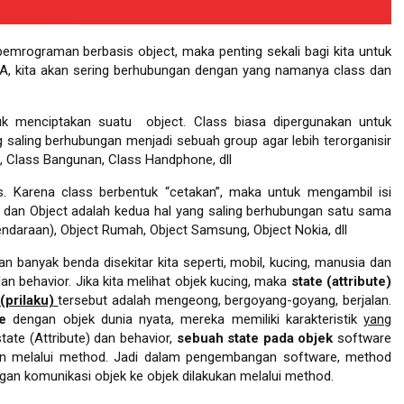
mrograman berbasis object, maka penting sekali bagi kita untuk
, kita akan sering berhubungan dengan yang namanya class dan
k menciptakan suatu object. Class biasa dipergunakan untuk
saling berhubungan menjadi sebuah group agar lebih terorganisir
, Class Bangunan, Class Handphone, dll
s. Karena class berbentuk “cetakan”, maka untuk mengambil isi
ss dan Object adalah kedua hal yang saling berhubungan satu sama
Kendaraan), Object Rumah, Object Samsung, Object Nokia, dll
an banyak benda disekitar kita seperti, mobil, kucing, manusia dan
dan behavior. Jika kita melihat objek kucing, maka
state (attribute)
(prilaku)
tersebut adalah mengeong, bergoyang-goyang, berjalan.
e
dengan objek dunia nyata, mereka memiliki karakteristik
yang
tate (Attribute) dan behavior,
sebuah state pada objek
software
an melalui method. Jadi dalam pengembangan software, method
gan komunikasi objek ke objek dilakukan melalui method.