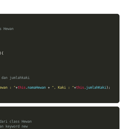
s Hewan
){
 dan jumlahkaki
ewan : "
+
this
.
namaHewan 
+
", Kaki : "
+
this
.
jumlahKaki
);
dari class Hewan
an keyword new