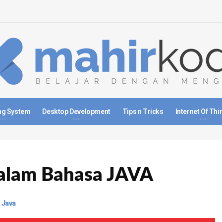
ng System
Desktop Development
Tips n Tricks
Internet Of Thi
dalam Bahasa JAVA
 Java