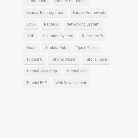
Information
Internet Of Things
Konsep Pemrograman
Laravel Framework
Linux
NachOS
Networking System
OOP
Operating System
Raspberry Pi
React
Struktur Data
Tips n Tricks
Tutorial C
Tutorial Debian
Tutorial Java
Tutorial Javascript
Tutorial JSP
Tutorial PHP
Web Development