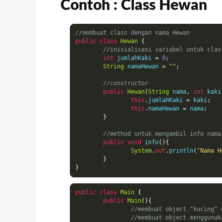
Contoh : Class Hewan
//membuat class dengan nama Hewan
public
class
Hewan
{
//inisialisasi variabel untuk clas
int
 jumlahKaki 
=
0
;
String
 namaHewan 
=
""
;
//constructor
public
Hewan
(
String
 nama
,
int
 kaki
this
.
jumlahKaki 
=
 kaki
;
this
.
namaHewan 
=
 nama
;
}
//method untuk mengambil info nama
public
void
 info
(){
System
.
out
.
println
(
"Nama H
}
}
public
class
Main
{
public
Main
(){
//membuat object "kucing" 
//membuat object menggunak