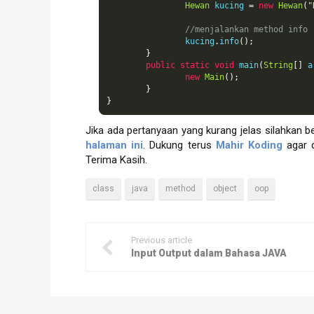
Hewan
 kucing 
=
new
Hewan
(
"
//menjalankan method info
		kucing
.
info
();
}
public
static
void
 main
(
String
[]
 a
new
Main
();
}
}
Jika ada pertanyaan yang kurang jelas silahkan be
halaman ini
. Dukung terus
Mahir Koding
agar d
Terima Kasih.
class
java
method
object
oop
Previous article
Input Output dalam Bahasa JAVA