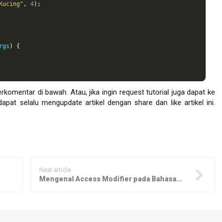
Kucing"
,
4
);
rgs
)
{
rkomentar di bawah. Atau, jika ingin request tutorial juga dapat ke
apat selalu mengupdate artikel dengan share dan like artikel ini.
Next article
Mengenal Access Modifier pada Bahasa JAVA