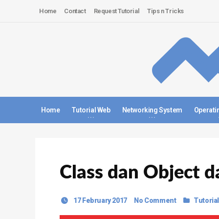
Home
Contact
Request Tutorial
Tips n Tricks
Home
Tutorial Web
Networking System
Operati
Class dan Object 
17 February 2017
No Comment
Tutorial