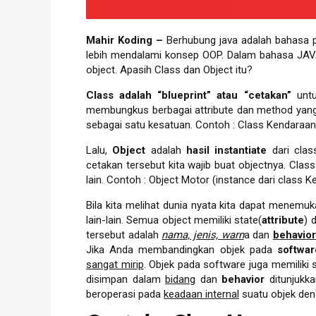
Mahir Koding –
Berhubung java adalah bahasa pe
lebih mendalami konsep OOP. Dalam bahasa JAVA
object. Apasih Class dan Object itu?
Class adalah “blueprint” atau “cetakan”
untu
membungkus berbagai attribute dan method yang 
sebagai satu kesatuan. Contoh : Class Kendaraan
Lalu,
Object
adalah
hasil instantiate
dari clas
cetakan tersebut kita wajib buat objectnya. Cla
lain. Contoh : Object Motor (instance dari class 
Bila kita melihat dunia nyata kita dapat menemuk
lain-lain. Semua object memiliki state(
attribute
) 
tersebut adalah
nama, jenis, warn
a dan
behavior
Jika Anda membandingkan objek pada
softwar
sangat mirip
. Objek pada software juga memiliki s
disimpan dalam
bidang
dan
behavior
ditunjukk
beroperasi pada
keadaan internal
suatu objek den