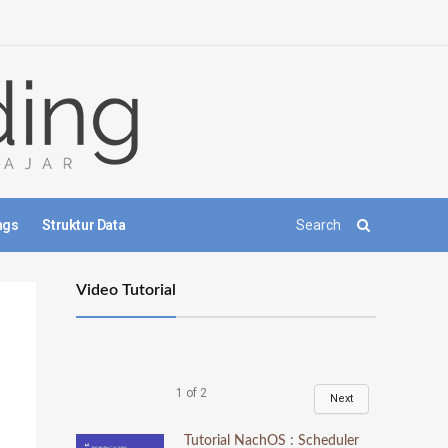
ngs
Struktur Data
Video Tutorial
1
of
2
Next
Tutorial NachOS : Scheduler