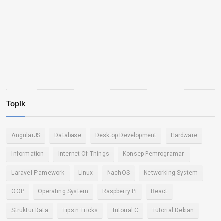
Topik
AngularJS
Database
Desktop Development
Hardware
Information
Internet Of Things
Konsep Pemrograman
Laravel Framework
Linux
NachOS
Networking System
OOP
Operating System
Raspberry Pi
React
Struktur Data
Tips n Tricks
Tutorial C
Tutorial Debian