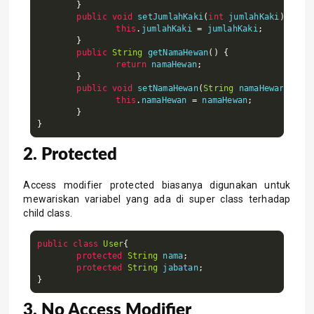
}
public
void
 setJumlahKaki
(
int
 jumlahKaki
)
{
this
.
jumlahKaki 
=
 jumlahKaki
;
}
public
String
 getNamaHewan
()
{
return
 namaHewan
;
}
public
void
 setNamaHewan
(
String
 namaHewan
)
{
this
.
namaHewan 
=
 namaHewan
;
}
}
2. Protected
Access modifier protected biasanya digunakan untuk
mewariskan variabel yang ada di super class terhadap
child class.
public
class
User
{
protected
String
 nama
;
protected
String
 jabatan
;
}
3. No Access Modifier