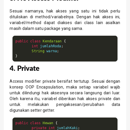
Sesuai namanya, hak akses yang satu ini tidak perlu
dituliskan di method/variabelnya. Dengan hak akses ini,
variabel/method dapat diakses dari class lain asalkan
masih dalam satu package yang sama.
public
class
Kendaraan
{
int
 jumlahRoda
;
String
 warna
;
}
4. Private
Access modifier private bersifat tertutup. Sesuai dengan
konsep OOP Encapsulation, maka setiap variabel wajib
untuk dilindungi hak aksesnya secara langsung dari luar.
Oleh karena itu, variabel diberikan hak akses private dan
untuk melakukan pengaksesan/perubahan data
digunakan setter getter.
public
class
Hewan
{
private
int
 jumlahKaki
;