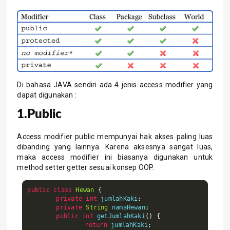
Di bahasa JAVA sendiri ada 4 jenis access modifier yang
dapat digunakan :
1.Public
Access modifier public mempunyai hak akses paling luas
dibanding yang lainnya. Karena aksesnya sangat luas,
maka access modifier ini biasanya digunakan untuk
method setter getter sesuai konsep OOP.
public
class
Hewan
{
private
int
 jumlahKaki
;
private
String
 namaHewan
;
public
int
 getJumlahKaki
()
{
return
 jumlahKaki
;