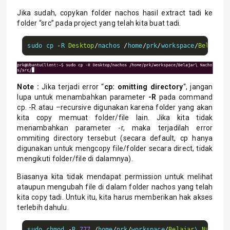
Jika sudah, copykan folder nachos hasil extract tadi ke
folder “src” pada project yang telah kita buat tadi.
sudo cp 
-
R 
Desktop
/
nachos 
/
home
/
prk
/
workspace
/
Belajar
\
Note :
Jika terjadi error “
cp: omitting directory
“, jangan
lupa untuk menambahkan parameter
-R
pada command
cp. -R atau –recursive digunakan karena folder yang akan
kita copy memuat folder/file lain. Jika kita tidak
menambahkan parameter -r, maka terjadilah error
ommiting directory tersebut (secara default, cp hanya
digunakan untuk mengcopy file/folder secara direct, tidak
mengikuti folder/file di dalamnya).
Biasanya kita tidak mendapat permission untuk melihat
ataupun mengubah file di dalam folder nachos yang telah
kita copy tadi. Untuk itu, kita harus memberikan hak akses
terlebih dahulu.
sudo chmod 
-
R 
777
/
home
/
prk
/
workspace
/
Belajar
\ 
Nachos
/