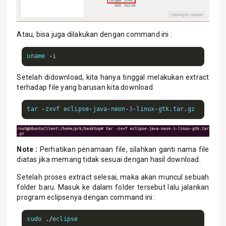
Atau, bisa juga dilakukan dengan command ini :
uname 
-
i
Setelah didownload, kita hanya tinggal melakukan extract
terhadap file yang barusan kita download.
tar 
-
zxvf eclipse
-
java
-
neon
-
3
-
linux
-
gtk
.
tar
.
gz
Note :
Perhatikan penamaan file, silahkan ganti nama file
diatas jika memang tidak sesuai dengan hasil download.
Setelah proses extract selesai, maka akan muncul sebuah
folder baru. Masuk ke dalam folder tersebut lalu jalankan
program eclipsenya dengan command ini :
sudo 
./
eclipse