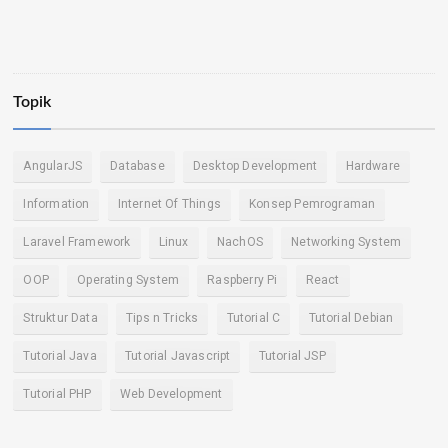
Topik
AngularJS
Database
Desktop Development
Hardware
Information
Internet Of Things
Konsep Pemrograman
Laravel Framework
Linux
NachOS
Networking System
OOP
Operating System
Raspberry Pi
React
Struktur Data
Tips n Tricks
Tutorial C
Tutorial Debian
Tutorial Java
Tutorial Javascript
Tutorial JSP
Tutorial PHP
Web Development