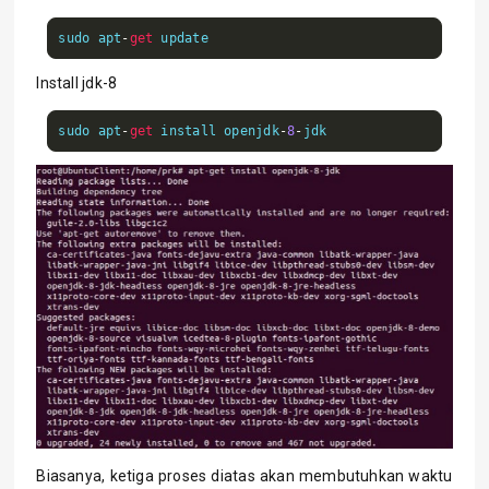
sudo apt
-
get
 update
Install jdk-8
sudo apt
-
get
 install openjdk
-
8
-
jdk
Biasanya, ketiga proses diatas akan membutuhkan waktu