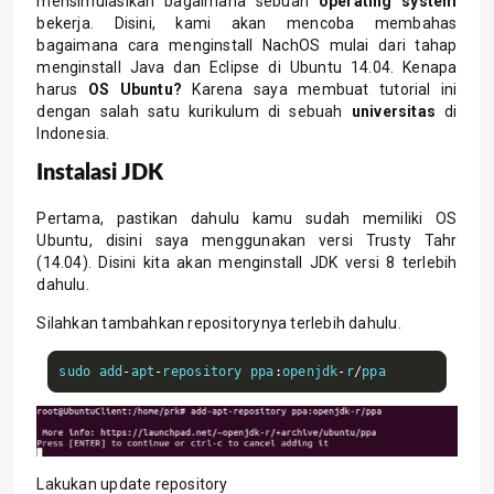
mensimulasikan bagaimana sebuah
operating system
bekerja. Disini, kami akan mencoba membahas
bagaimana cara menginstall NachOS mulai dari tahap
menginstall Java dan Eclipse di Ubuntu 14.04. Kenapa
harus
OS Ubuntu?
Karena saya membuat tutorial ini
dengan salah satu kurikulum di sebuah
universitas
di
Indonesia.
Instalasi JDK
Pertama, pastikan dahulu kamu sudah memiliki OS
Ubuntu, disini saya menggunakan versi Trusty Tahr
(14.04). Disini kita akan menginstall JDK versi 8 terlebih
dahulu.
Silahkan tambahkan repositorynya terlebih dahulu.
sudo add
-
apt
-
repository ppa
:
openjdk
-
r
/
ppa
Lakukan update repository