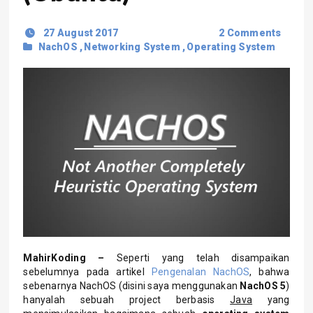
27 August 2017
2 Comments
NachOS
,
Networking System
,
Operating System
MahirKoding –
Seperti yang telah disampaikan
sebelumnya pada artikel
Pengenalan NachOS
, bahwa
sebenarnya NachOS (disini saya menggunakan
NachOS 5
)
hanyalah sebuah project berbasis
Java
yang