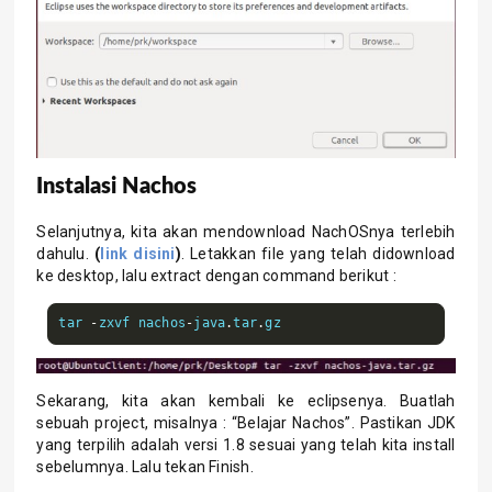
Instalasi Nachos
Selanjutnya, kita akan mendownload NachOSnya terlebih
dahulu.
(
link disini
)
. Letakkan file yang telah didownload
ke desktop, lalu extract dengan command berikut :
tar 
-
zxvf nachos
-
java
.
tar
.
gz
Sekarang, kita akan kembali ke eclipsenya. Buatlah
sebuah project, misalnya : “Belajar Nachos”. Pastikan JDK
yang terpilih adalah versi 1.8 sesuai yang telah kita install
sebelumnya. Lalu tekan Finish.