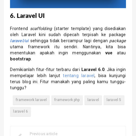
6. Laravel UI
Frontend
scaffolding
(starter template) yang disediakan
oleh Laravel kini sudah dipecah terpisah ke package
laravel/ui
sehingga tidak bercampur lagi dengan
package
utama framework itu sendiri. Nantinya, kita bisa
menentukan apakah ingin menggunakan
vue
atau
bootstrap
.
Demikianlah fitur-fitur terbaru dari
Laravel 6.0
. Jika ingin
mempelajar lebih lanjut
tentang laravel
, bisa kunjungi
terus blog ini. Fitur manakah yang paling kamu tunggu-
tunggu?
framework laravel
framework php
laravel
laravel 5
laravel 6
Previous article