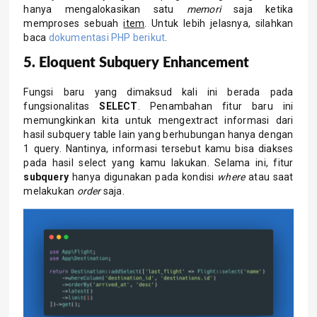
hanya mengalokasikan satu
memori
saja ketika
memproses sebuah
item
. Untuk lebih jelasnya, silahkan
baca
dokumentasi PHP berikut
.
5. Eloquent Subquery Enhancement
Fungsi baru yang dimaksud kali ini berada pada
fungsionalitas
SELECT
. Penambahan fitur baru ini
memungkinkan kita untuk mengextract informasi dari
hasil subquery table lain yang berhubungan hanya dengan
1 query. Nantinya, informasi tersebut kamu bisa diakses
pada hasil select yang kamu lakukan. Selama ini, fitur
subquery
hanya digunakan pada kondisi
where
atau saat
melakukan
order
saja.