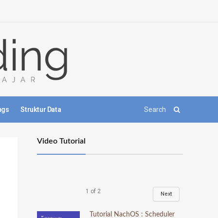
ngs
Struktur Data
Video Tutorial
1
of
2
Next
Tutorial NachOS : Scheduler