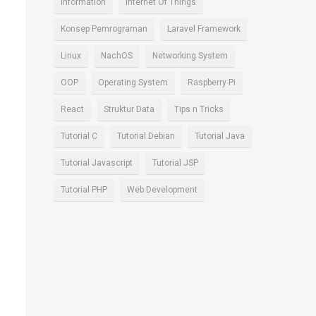
Information
Internet Of Things
Konsep Pemrograman
Laravel Framework
Linux
NachOS
Networking System
OOP
Operating System
Raspberry Pi
React
Struktur Data
Tips n Tricks
Tutorial C
Tutorial Debian
Tutorial Java
Tutorial Javascript
Tutorial JSP
Tutorial PHP
Web Development