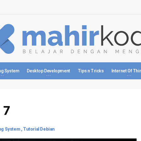
ng System
Desktop Development
Tips n Tricks
Internet Of Thi
 7
ng System
,
Tutorial Debian