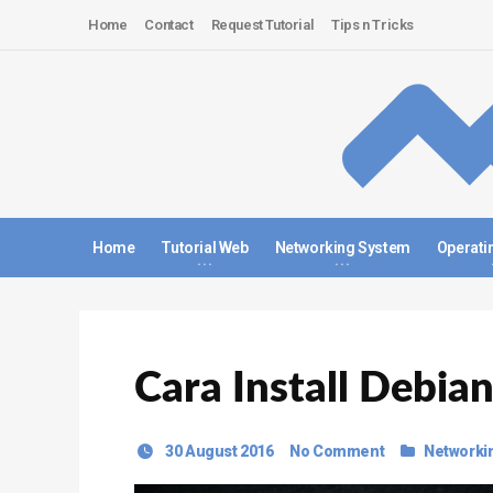
Home
Contact
Request Tutorial
Tips n Tricks
Home
Tutorial Web
Networking System
Operati
Cara Install Debian
30 August 2016
No Comment
Networki