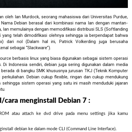
kan oleh Ian Murdock, seorang mahasiswa dari Universitas Purdue,
. Nama Debian berasal dari kombinasi nama Ian dengan mantan-
, Ian memulainya dengan memodifikasi distribusi SLS (Softlanding
 yang telah dimodifikasi olehnya sehingga ia berpendapat bahwa
x) dari nol (Dalam hal ini, Patrick Volkerding juga berusaha
kenal sebagai “Slackware”).
urce berbasis linux yang biasa digunakan sebagai sistem operasi
 Di Indonesia sendiri, debian juga sering digunakan dalam media
 berada di bangku SMK khususnya jurusan TKJ (Teknik Komputer
perkuliahan. Debian cukup flexible, ringan dan cukup mendukung
sehingga sistem operasi yang satu ini masih menduduki jajaran
tu.
l/cara menginstall Debian 7 :
 atau attach ke dvd drive pada menu settings jika kamu
enginstall debian ke dalam mode CLI (Command Line Interface).