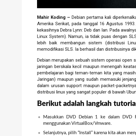
Mahir Koding –
Debian pertama kali diperkenal
Amerika Serikat, pada tanggal 16 Agustus 1993
kekasihnya Debra Lynn: Deb dan Ian. Pada awalnya
Linux System). Namun, ia tidak puas dengan SLS
lebih baik membangun sistem (distribusi Linu
memodifikasi SLS. Ia berhasil dan distribusinya di
Debian merupakan sebuah sistem operasi open so
jaringan berskala kecil maupun menengah keatas.
pembelajaran bagi teman-teman kita yang masih
Jaringan) maupun yang sudah memasuki jenjang 
dalam urusan support maupun packet-packetnya 
distribusi linux yang sangat populer di bawah Ubun
Berikut adalah langkah tutoria
Masukkan DVD Debian 1 ke dalam DVD ROM
menggunakan VirtualBox/Vmware.
Selanjutnya, pilih “Install” karena kita akan m