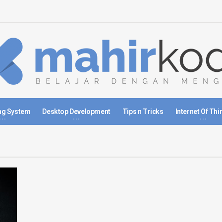
ng System
Desktop Development
Tips n Tricks
Internet Of Thi