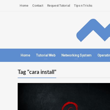
Home
Contact
Request Tutorial
Tips n Tricks
Home
Tutorial Web
Networking System
Operati
Tag "cara install"