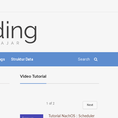
ngs
Struktur Data
Video Tutorial
1
of
2
Next
Tutorial NachOS : Scheduler