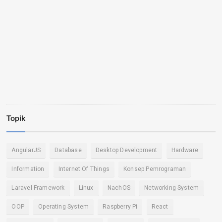
Topik
AngularJS
Database
Desktop Development
Hardware
Information
Internet Of Things
Konsep Pemrograman
Laravel Framework
Linux
NachOS
Networking System
OOP
Operating System
Raspberry Pi
React