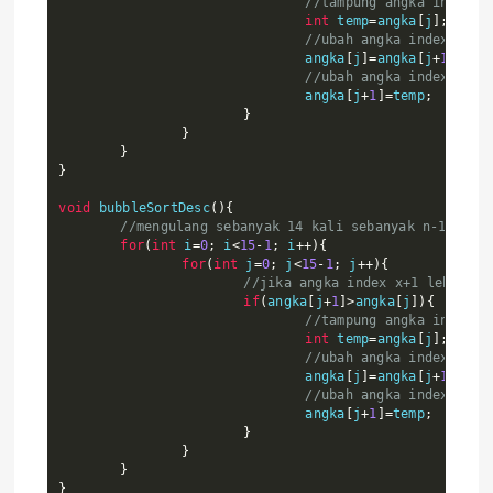
//tampung angka index x
int
 temp
=
angka
[
j
];
//ubah angka index x me
				angka
[
j
]=
angka
[
j
+
1
];
//ubah angka index x+1 
				angka
[
j
+
1
]=
temp
;
}
}
}
}
void
 bubbleSortDesc
(){
//mengulang sebanyak 14 kali sebanyak n-1 data
for
(
int
 i
=
0
;
 i
<
15
-
1
;
 i
++){
for
(
int
 j
=
0
;
 j
<
15
-
1
;
 j
++){
//jika angka index x+1 lebih be
if
(
angka
[
j
+
1
]>
angka
[
j
]){
//tampung angka index x
int
 temp
=
angka
[
j
];
//ubah angka index x me
				angka
[
j
]=
angka
[
j
+
1
];
//ubah angka index x+1 
				angka
[
j
+
1
]=
temp
;
}
}
}
}