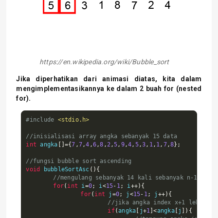
https://en.wikipedia.org/wiki/Bubble_sort
Jika diperhatikan dari animasi diatas, kita dalam
mengimplementasikannya ke dalam 2 buah for (nested
for).
#include
<stdio.h>
//inisialisasi array angka sebanyak 15 data
int
 angka
[]={
7
,
7
,
4
,
6
,
8
,
2
,
5
,
9
,
4
,
5
,
3
,
1
,
1
,
7
,
8
};
//fungsi bubble sort ascending
void
 bubbleSortAsc
(){
//mengulang sebanyak 14 kali sebanyak n-1 data
for
(
int
 i
=
0
;
 i
<
15
-
1
;
 i
++){
for
(
int
 j
=
0
;
 j
<
15
-
1
;
 j
++){
//jika angka index x+1 lebih ke
if
(
angka
[
j
+
1
]<
angka
[
j
]){