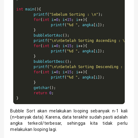
int
 main
(){
	printf
(
"Sebelum Sorting : \n"
);
for
(
int
 i
=
0
;
 i
<
15
;
 i
++){
		printf
(
"%d "
,
 angka
[
i
]);
}
	bubbleSortAsc
();
	printf
(
"\n\nSetelah Sorting Ascending : \n"
);
for
(
int
 i
=
0
;
 i
<
15
;
 i
++){
		printf
(
"%d "
,
 angka
[
i
]);
}
	bubbleSortDesc
();
	printf
(
"\n\nSetelah Sorting Descending : \n"
);
for
(
int
 i
=
0
;
 i
<
15
;
 i
++){
		printf
(
"%d "
,
 angka
[
i
]);
}
	getchar
();
return
0
;
}
Bubble Sort akan melakukan looping sebanyak n-1 kali
(n=banyak data). Karena, data terakhir sudah pasti adalah
angka terkecil/terbesar, sehingga kita tidak perlu
melakukan looping lagi.