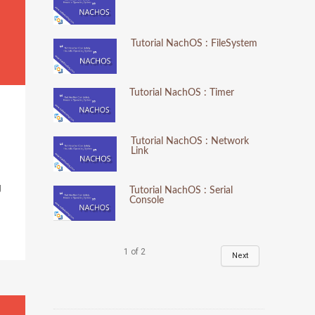
Tutorial NachOS : FileSystem
Tutorial NachOS : Timer
Tutorial NachOS : Network
Link
g
Tutorial NachOS : Serial
Console
1
of
2
Next