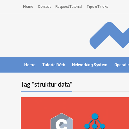
Home
Contact
Request Tutorial
Tips n Tricks
Home
Tutorial Web
Networking System
Operati
Tag "struktur data"