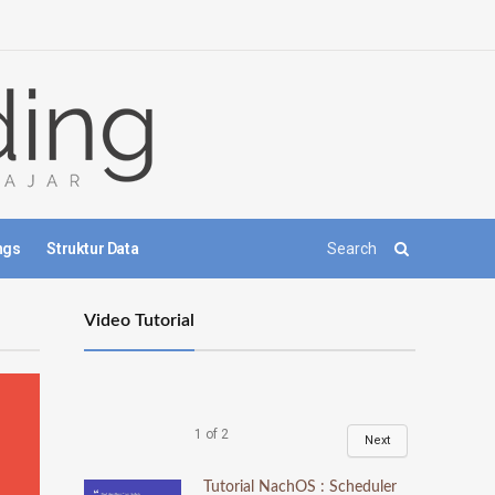
ngs
Struktur Data
Video Tutorial
1
of
2
Next
Tutorial NachOS : Scheduler