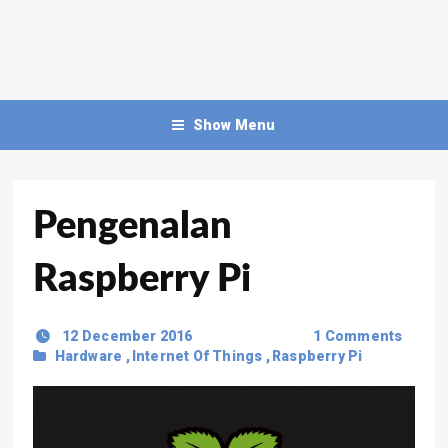
Show Menu
Pengenalan
Raspberry Pi
12 December 2016
1 Comments
Hardware
,
Internet Of Things
,
Raspberry Pi