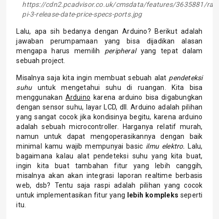
https://cdn2.pcadvisor.co.uk/cmsdata/features/3635881/rasp
pi-3-release-date-price-specs-ports.jpg
Lalu, apa sih bedanya dengan Arduino? Berikut adalah
jawaban perumpamaan yang bisa dijadikan alasan
mengapa harus memilih
peripheral
yang tepat dalam
sebuah project.
Misalnya saja kita ingin membuat sebuah alat
pendeteksi
suhu
untuk mengetahui suhu di ruangan. Kita bisa
menggunakan
Arduino
karena arduino bisa digabungkan
dengan sensor suhu, layar LCD, dll. Arduino adalah pilihan
yang sangat cocok jika kondisinya begitu, karena arduino
adalah sebuah microcontroller. Harganya relatif murah,
namun untuk dapat mengoperasikannya dengan baik
minimal kamu wajib mempunyai basic
ilmu elektro.
Lalu,
bagaimana kalau alat pendeteksi suhu yang kita buat,
ingin kita buat tambahan fitur yang lebih canggih,
misalnya akan akan integrasi laporan realtime berbasis
web, dsb? Tentu saja raspi adalah pilihan yang cocok
untuk implementasikan fitur yang
lebih kompleks
seperti
itu.