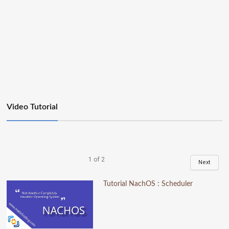
Video Tutorial
1
of
2
Next
Tutorial NachOS : Scheduler