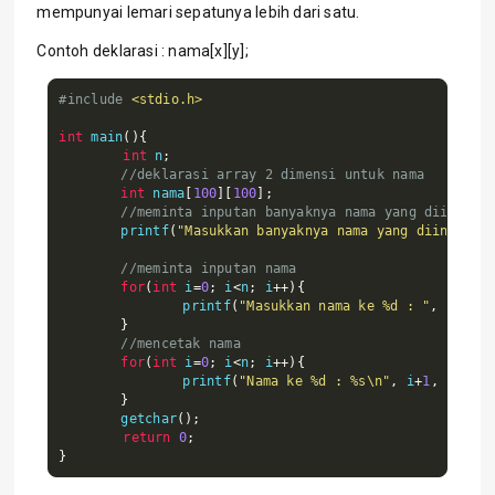
mempunyai lemari sepatunya lebih dari satu.
Contoh deklarasi : nama[x][y];
#include
<stdio.h>
int
 main
(){
int
 n
;
//deklarasi array 2 dimensi untuk nama
int
 nama
[
100
][
100
];
//meminta inputan banyaknya nama yang diingink
	printf
(
"Masukkan banyaknya nama yang diinginka
//meminta inputan nama
for
(
int
 i
=
0
;
 i
<
n
;
 i
++){
		printf
(
"Masukkan nama ke %d : "
,
 i
+
1
);
 
}
//mencetak nama
for
(
int
 i
=
0
;
 i
<
n
;
 i
++){
		printf
(
"Nama ke %d : %s\n"
,
 i
+
1
,
 nama
[
i
}
	getchar
();
return
0
;
}