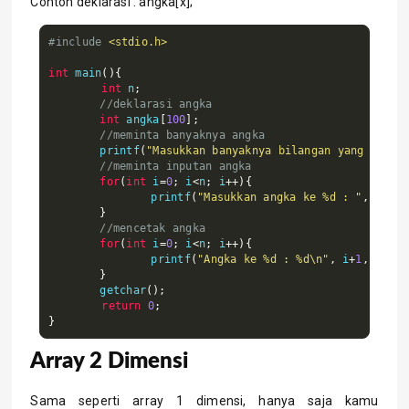
Contoh deklarasi : angka[x];
#include
<stdio.h>
int
 main
(){
int
 n
;
//deklarasi angka
int
 angka
[
100
];
//meminta banyaknya angka
	printf
(
"Masukkan banyaknya bilangan yang diing
//meminta inputan angka
for
(
int
 i
=
0
;
 i
<
n
;
 i
++){
		printf
(
"Masukkan angka ke %d : "
,
 i
+
1
);
}
//mencetak angka
for
(
int
 i
=
0
;
 i
<
n
;
 i
++){
		printf
(
"Angka ke %d : %d\n"
,
 i
+
1
,
 angka
}
	getchar
();
return
0
;
}
Array 2 Dimensi
Sama seperti array 1 dimensi, hanya saja kamu