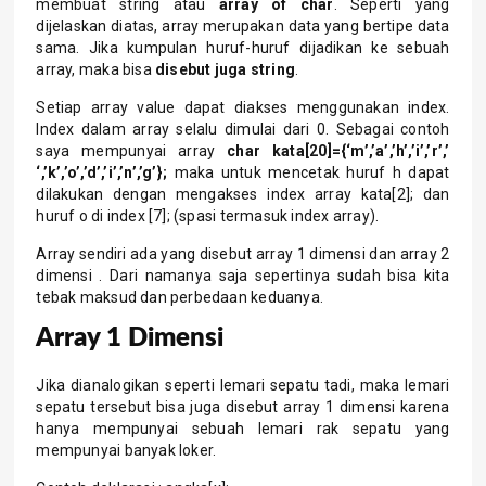
membuat string atau
array of char
. Seperti yang
dijelaskan diatas, array merupakan data yang bertipe data
sama. Jika kumpulan huruf-huruf dijadikan ke sebuah
array, maka bisa
disebut juga string
.
Setiap array value dapat diakses menggunakan index.
Index dalam array selalu dimulai dari 0. Sebagai contoh
saya mempunyai array
char
kata[20]={‘m’,’a’,’h’,’i’,’r’,’
‘,’k’,’o’,’d’,’i’,’n’,’g’};
maka untuk mencetak huruf h dapat
dilakukan dengan mengakses index array kata[2]; dan
huruf o di index [7]; (spasi termasuk index array).
Array sendiri ada yang disebut array 1 dimensi dan array 2
dimensi . Dari namanya saja sepertinya sudah bisa kita
tebak maksud dan perbedaan keduanya.
Array 1 Dimensi
Jika dianalogikan seperti lemari sepatu tadi, maka lemari
sepatu tersebut bisa juga disebut array 1 dimensi karena
hanya mempunyai sebuah lemari rak sepatu yang
mempunyai banyak loker.