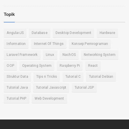
Topik
AngularJS
Database
Desktop Development
Hardware
Information
Internet Of Things
Konsep Pemrograman
Laravel Framework
Linux
NachOS
Networking System
OOP
Operating System
Raspberry Pi
React
Struktur Data
Tips n Tricks
Tutorial C
Tutorial Debian
Tutorial Java
Tutorial Javascript
Tutorial JSP
Tutorial PHP
Web Development