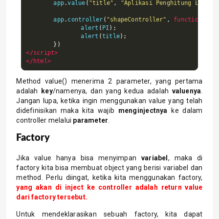
	app
.
value
(
"title"
,
"Aplikasi Penghitung Luas"
)
	app
.
controller
(
"shapeController"
,
function
(
PI
,
		alert
(
PI
);
		alert
(
title
);
})
</script>
</html>
Method value() menerima 2 parameter, yang pertama
adalah
key
/namenya, dan yang kedua adalah
valuenya
.
Jangan lupa, ketika ingin menggunakan value yang telah
didefinisikan maka kita wajib
menginjectnya
ke dalam
controller melalui
parameter
.
Factory
Jika value hanya bisa menyimpan
variabel
, maka di
factory kita bisa membuat object yang berisi variabel dan
method. Perlu diingat, ketika kita menggunakan factory,
yang akan di inject ke controller adalah return value
dari factory tersebut.
Untuk mendeklarasikan sebuah factory, kita dapat