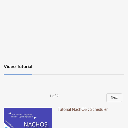
Video Tutorial
1
of
2
Next
Tutorial NachOS : Scheduler