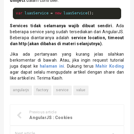
diinject
dalam controller.
var
 luasService 
=
new
 luasService
();
Services tidak selamanya wajib dibuat sendiri.
Ada
beberapa service yang sudah tersediakan dari AngularJS.
Beberapa diantaranya adalah
service location, timeout
dan http (akan dibahas di materi selanjutnya).
Jika ada pertanyaan yang kurang jelas silahkan
berkomentar di bawah. Atau, jika ingin request tutorial
juga dapat ke
halaman ini
. Dukung terus
Mahir Koding
agar dapat selalu mengupdate artikel dengan share dan
like artikel ini. Terima Kasih.
angularjs
factory
service
value
Previous article
AngularJS : Cookies
Next article