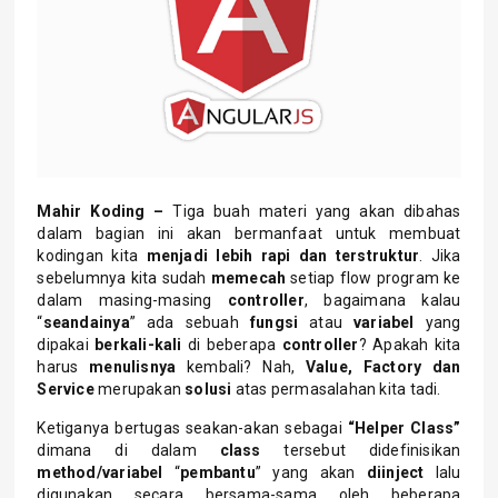
Mahir Koding –
Tiga buah materi yang akan dibahas
dalam bagian ini akan bermanfaat untuk membuat
kodingan kita
menjadi lebih rapi dan terstruktur
. Jika
sebelumnya kita sudah
memecah
setiap flow program ke
dalam masing-masing
controller
, bagaimana kalau
“
seandainya
” ada sebuah
fungsi
atau
variabel
yang
dipakai
berkali-kali
di beberapa
controller
? Apakah kita
harus
menulisnya
kembali? Nah,
Value, Factory dan
Service
merupakan
solusi
atas permasalahan kita tadi.
Ketiganya bertugas seakan-akan sebagai
“Helper Class”
dimana di dalam
class
tersebut didefinisikan
method/variabel
“
pembantu
” yang akan
diinject
lalu
digunakan secara bersama-sama oleh beberapa