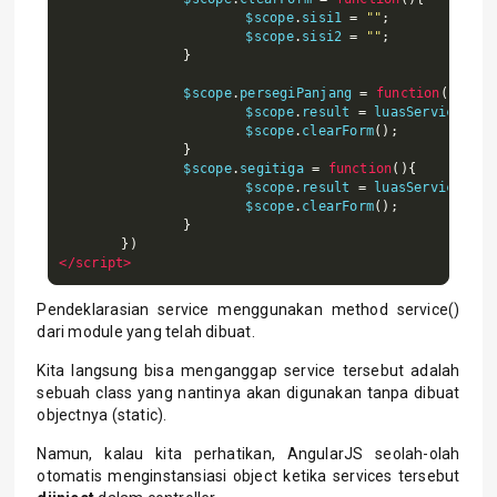
			$scope
.
sisi1 
=
""
;
			$scope
.
sisi2 
=
""
;
}
		$scope
.
persegiPanjang 
=
function
(){
			$scope
.
result 
=
 luasService
.
lua
			$scope
.
clearForm
();
}
		$scope
.
segitiga 
=
function
(){
			$scope
.
result 
=
 luasService
.
lua
			$scope
.
clearForm
();
}
})
</script>
Pendeklarasian service menggunakan method service()
dari module yang telah dibuat.
Kita langsung bisa menganggap service tersebut adalah
sebuah class yang nantinya akan digunakan tanpa dibuat
objectnya (static).
Namun, kalau kita perhatikan, AngularJS seolah-olah
otomatis menginstansiasi object ketika services tersebut