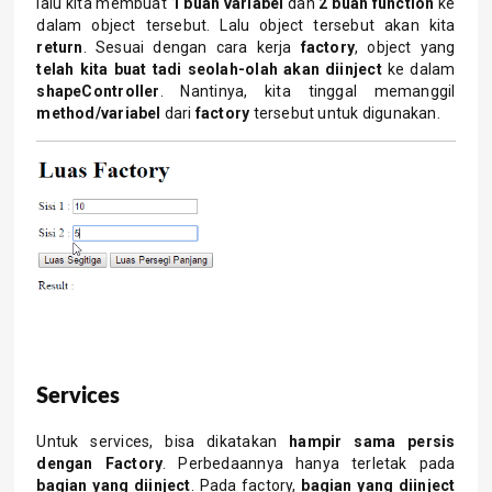
lalu kita membuat
1 buah variabel
dan
2 buah function
ke
dalam object tersebut. Lalu object tersebut akan kita
return
. Sesuai dengan cara kerja
factory
, object yang
telah kita buat tadi seolah-olah akan diinject
ke dalam
shapeController
. Nantinya, kita tinggal memanggil
method/variabel
dari
factory
tersebut untuk digunakan.
Services
Untuk services, bisa dikatakan
hampir sama persis
dengan Factory
. Perbedaannya hanya terletak pada
bagian
yang
diinject
. Pada factory,
bagian yang diinject