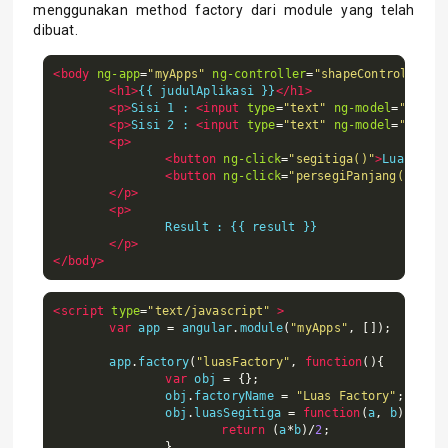
menggunakan method factory dari module yang telah
dibuat.
<body
ng-app
=
"myApps"
ng-controller
=
"shapeController"
>
<h1>
{{ judulAplikasi }}
</h1>
<p>
Sisi 1 : 
<input
type
=
"text"
ng-model
=
"sisi1
<p>
Sisi 2 : 
<input
type
=
"text"
ng-model
=
"sisi2
<p>
<button
ng-click
=
"segitiga()"
>
Luas Segi
<button
ng-click
=
"persegiPanjang()"
>
Lua
</p>
<p>
		Result : {{ result }}

</p>
</body>
<script
type
=
"text/javascript"
>
var
 app 
=
 angular
.
module
(
"myApps"
,
[]);
	app
.
factory
(
"luasFactory"
,
function
(){
var
 obj 
=
{};
		obj
.
factoryName 
=
"Luas Factory"
;
		obj
.
luasSegitiga 
=
function
(
a
,
 b
){
return
(
a
*
b
)/
2
;
}