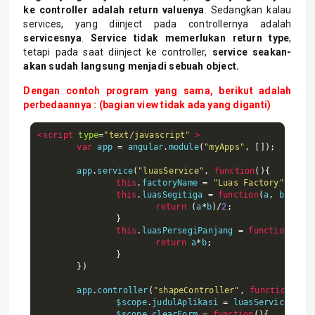
ke controller adalah return valuenya
. Sedangkan kalau
services, yang diinject pada controllernya adalah
servicesnya
.
Service tidak memerlukan return type
,
tetapi pada saat diinject ke controller,
service seakan-
akan sudah langsung menjadi sebuah object.
Dengan contoh program yang sama, berikut adalah
perbedaannya : (bagian view tidak ada yang diganti)
<script
type
=
"text/javascript"
>
var
 app 
=
 angular
.
module
(
"myApps"
,
[]);
	app
.
service
(
"luasService"
,
function
(){
this
.
factoryName 
=
"Luas Factory"
;
this
.
luasSegitiga 
=
function
(
a
,
 b
){
return
(
a
*
b
)/
2
;
}
this
.
luasPersegiPanjang 
=
function
(
a
,
b
)
return
 a
*
b
;
}
})
	app
.
controller
(
"shapeController"
,
function
(
$sc
		$scope
.
judulAplikasi 
=
 luasService
.
fact
		$scope
.
clearForm 
=
function
(){