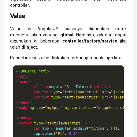
controller.
Value
Value di AngularJS biasanya digunakan untuk
mendefinisikan variabel
global
. Nantinya, value ini dapat
digunakan di beberapa
controller/factory/service
jika
telah
diinject
.
Pendefinisian value dilakukan terhadap module app kita.
<!DOCTYPE html>
<html>
<head>
<title>
AngularJS - Tutorial
</title>
<script
type
=
"text/javascript"
src
=
"js/angular
<script
type
=
"text/javascript"
src
=
"js/angular
</head>
<body
ng-app
=
"myApps"
ng-controller
=
"shapeController"
>
</body>
<script
type
=
"text/javascript"
>
var
 app 
=
 angular
.
module
(
"myApps"
,
[]);
	app
.
value
(
"PI"
,
3.14
);