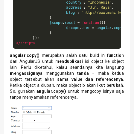
			country 
:
"Indonesia"
,
			address 
:
"Jln. Raya"
,
			blog 
:
"http://www.mahirkoding.
}
		$scope
.
reset 
=
function
(){
			$scope
.
user 
=
 angular
.
copy
(
$sco
}
});
</script>
angular.copy()
merupakan salah satu build in
function
dari AngularJS untuk
menduplikasi
isi object ke object
lain. Perlu diketahui, kalau seandainya kita langsung
mengassignnya
menggunakan
tanda =
maka kedua
object tersebut akan
sama value dan referencenya
.
Ketika object a diubah, maka object b akan
ikut berubah
.
So, gunakan
angular.copy()
untuk mengcopy isinya saja
tanpa menyamakan referencenya.