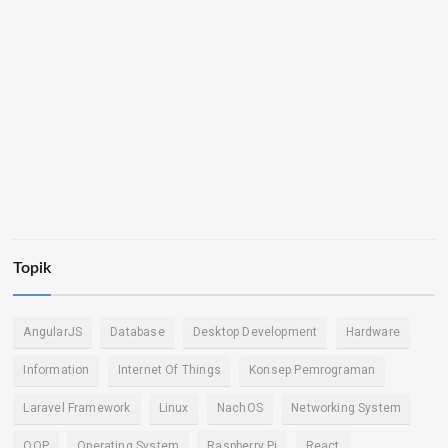
Topik
AngularJS
Database
Desktop Development
Hardware
Information
Internet Of Things
Konsep Pemrograman
Laravel Framework
Linux
NachOS
Networking System
OOP
Operating System
Raspberry Pi
React