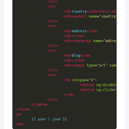
</tr>
<tr>
<td>
Country
</td><td>
:
</td>
<td><select
name
=
"countrySelect
</tr>
<tr>
<td>
Address
</td>
<td>
:
</td>
<td><textarea
name
=
"addressInpu
</tr>
<tr>
<td>
Blog
</td>
<td>
:
</td>
<td><input
type
=
"url"
name
=
"blo
</tr>
<tr>
<td
colspan
=
"3"
>
<button
ng-disabled
=
"us
<button
ng-click
=
"reset
</td>
</tr>
</table>
</form>
<p>
</p>