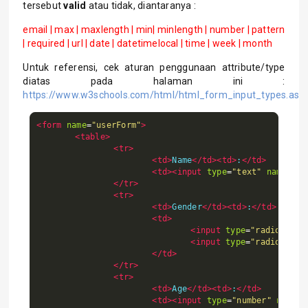
tersebut
valid
atau tidak, diantaranya :
email | max | maxlength | min| minlength | number | pattern
| required | url | date | datetimelocal | time | week | month
Untuk referensi, cek aturan penggunaan attribute/type
diatas pada halaman ini :
https://www.w3schools.com/html/html_form_input_types.asp
<form
name
=
"userForm"
>
<table>
<tr>
<td>
Name
</td><td>
:
</td>
<td><input
type
=
"text"
name
=
"na
</tr>
<tr>
<td>
Gender
</td><td>
:
</td>
<td>
<input
type
=
"radio"
nam
<input
type
=
"radio"
nam
</td>
</tr>
<tr>
<td>
Age
</td><td>
:
</td>
<td><input
type
=
"number"
name
=
"