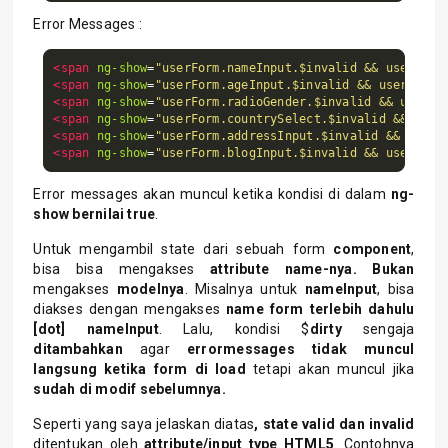
Error Messages :
<span
ng-show
=
"userForm.nameInput.$invalid && userForm
<span
ng-show
=
"userForm.ageInput.$invalid && userForm.
<span
ng-show
=
"userForm.radioGender.$invalid && userFo
<span
ng-show
=
"userForm.countrySelect.$invalid && user
<span
ng-show
=
"userForm.addressInput.$invalid && userF
<span
ng-show
=
"userForm.blogInput.$invalid && userForm
Error messages akan muncul ketika kondisi di dalam
ng-
show bernilai true
.
Untuk mengambil state dari sebuah form
component
,
bisa bisa mengakses
attribute name-nya.
Bukan
mengakses
modelnya
. Misalnya untuk
nameInput
, bisa
diakses dengan mengakses
name form terlebih dahulu
[dot] nameInput
. Lalu, kondisi $
dirty
sengaja
ditambahkan
agar
errormessages tidak muncul
langsung ketika form di load
tetapi akan muncul jika
sudah
di modif sebelumnya.
Seperti yang saya jelaskan diatas
, state valid dan invalid
ditentukan oleh
attribute/input type HTML5
. Contohnya