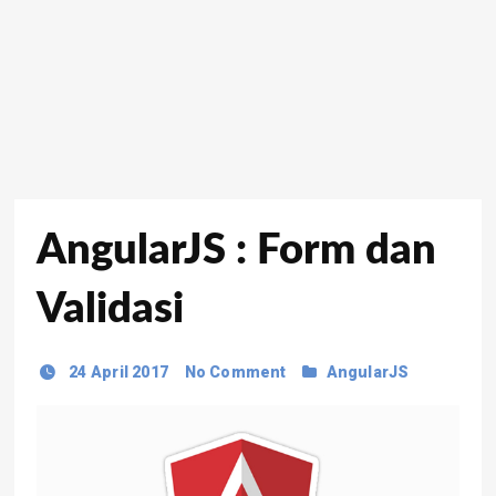
AngularJS : Form dan
Validasi
24 April 2017
No Comment
AngularJS