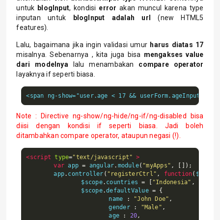
untuk
blogInput
, kondisi
error
akan muncul karena type
inputan untuk
blogInput adalah url
(new HTML5
features).
Lalu, bagaimana jika ingin validasi umur
harus diatas 17
misalnya. Sebenarnya , kita juga bisa
mengakses value
dari modelnya
lalu menambakan
compare operator
layaknya if seperti biasa.
<span ng-show="user.age < 17 && userForm.ageInput.$dir
Note : Directive ng-show/ng-hide/ng-if/ng-disabled bisa
diisi dengan kondisi if seperti biasa. Jadi boleh
ditambahkan compare operator, ataupun negasi (!).
<script
type
=
"text/javascript"
>
var
 app 
=
 angular
.
module
(
"myApps"
,
[]);
	app
.
controller
(
"registerCtrl"
,
function
(
$scope
		$scope
.
countries 
=
[
"Indonesia"
,
"Singa
		$scope
.
defaultValue 
=
{
			name 
:
"John Doe"
,
			gender 
:
"Male"
,
			age 
:
20
,