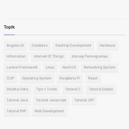
Topik
AngularJS
Database
Desktop Development
Hardware
Information
Internet Of Things
Konsep Pemrograman
Laravel Framework
Linux
NachOS
Networking System
OOP
Operating System
Raspberry Pi
React
Struktur Data
Tips n Tricks
Tutorial C
Tutorial Debian
Tutorial Java
Tutorial Javascript
Tutorial JSP
Tutorial PHP
Web Development