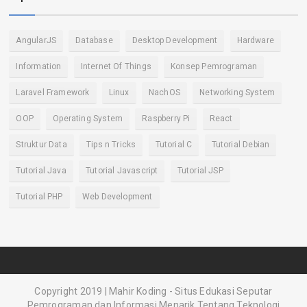
AngularJS
Database
Desktop Development
Hardware
Information
Internet Of Things
Konsep Pemrograman
Laravel Framework
Linux
NachOS
Networking System
OOP
Operating System
Raspberry Pi
React
Struktur Data
Tips n Tricks
Tutorial C
Tutorial Debian
Tutorial Java
Tutorial Javascript
Tutorial JSP
Tutorial PHP
Web Development
Copyright 2019 | Mahir Koding - Situs Edukasi Seputar
Pemrograman dan Informasi Menarik Tentang Teknologi