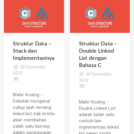
Struktur Data –
Struktur Data –
Stack dan
Double Linked
Implementasinya
List dengan
Bahasa C
30 December
2016
30 December
2016
Mahir Koding –
Sebelah mengenal
Mahir Koding –
cukup jauh tentang
Double Linked List
linked list, kali ini kita
adalah salah satu
akan membahas
contoh lain
salah satu konsep
implementasi linked
dalam penggunaan
list selain single