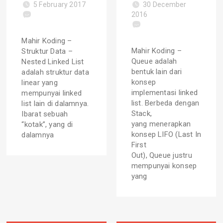
5 February 2017
30 December
2016
Mahir Koding –
Mahir Koding –
Struktur Data –
Queue adalah
Nested Linked List
bentuk lain dari
adalah struktur data
konsep
linear yang
implementasi linked
mempunyai linked
list. Berbeda dengan
list lain di dalamnya.
Stack,
Ibarat sebuah
yang menerapkan
“kotak”, yang di
konsep LIFO (Last In
dalamnya
First
Out), Queue justru
mempunyai konsep
yang