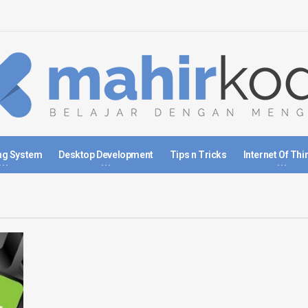
ng System
Desktop Development
Tips n Tricks
Internet Of Thi