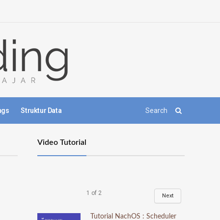
ngs
Struktur Data
Video Tutorial
1
of
2
Next
Tutorial NachOS : Scheduler