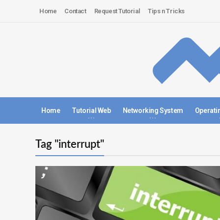
Home
Contact
Request Tutorial
Tips n Tricks
Home
Tutorial Web
Networking System
Operati
Tag "interrupt"