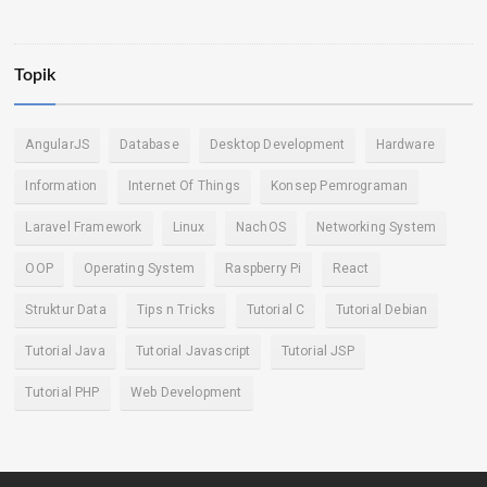
Topik
AngularJS
Database
Desktop Development
Hardware
Information
Internet Of Things
Konsep Pemrograman
Laravel Framework
Linux
NachOS
Networking System
OOP
Operating System
Raspberry Pi
React
Struktur Data
Tips n Tricks
Tutorial C
Tutorial Debian
Tutorial Java
Tutorial Javascript
Tutorial JSP
Tutorial PHP
Web Development